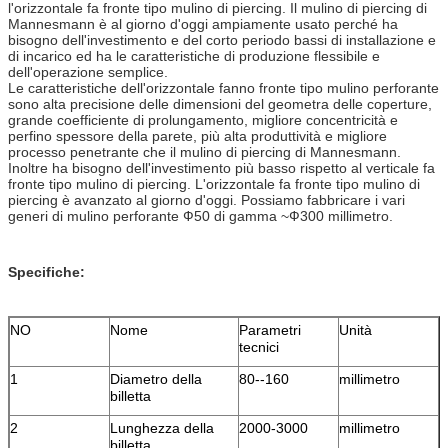
l'orizzontale fa fronte tipo mulino di piercing. Il mulino di piercing di
Mannesmann è al giorno d'oggi ampiamente usato perché ha
bisogno dell'investimento e del corto periodo bassi di installazione e
di incarico ed ha le caratteristiche di produzione flessibile e
dell'operazione semplice.
Le caratteristiche dell'orizzontale fanno fronte tipo mulino perforante
sono alta precisione delle dimensioni del geometra delle coperture,
grande coefficiente di prolungamento, migliore concentricità e
perfino spessore della parete, più alta produttività e migliore
processo penetrante che il mulino di piercing di Mannesmann.
Inoltre ha bisogno dell'investimento più basso rispetto al verticale fa
fronte tipo mulino di piercing. L'orizzontale fa fronte tipo mulino di
piercing è avanzato al giorno d'oggi. Possiamo fabbricare i vari
generi di mulino perforante Ф50 di gamma ~Ф300 millimetro.
Specifiche:
NO
Nome
Parametri
Unità
tecnici
1
Diametro della
80--160
millimetro
billetta
2
Lunghezza della
2000-3000
millimetro
billetta