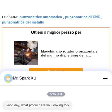
punzonatrice automatica
punzonatrice di CNC
Etichette:
,
,
punzonatrice del metallo
Ottieni il miglior prezzo per
Macchinario rotatorio orizzontale
del mulino di piercing della
metropolitana per il tubo senza
cuciture
Continua
Mr. Spark Xu
Piercing Mill
Più
5:07 AM
Good day, what product are you looking for?