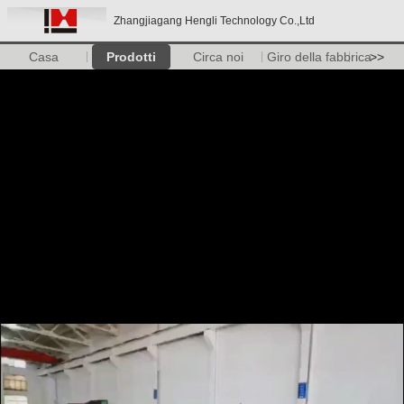
Zhangjiagang Hengli Technology Co.,Ltd
Casa
Prodotti
Circa noi
Giro della fabbrica
>>