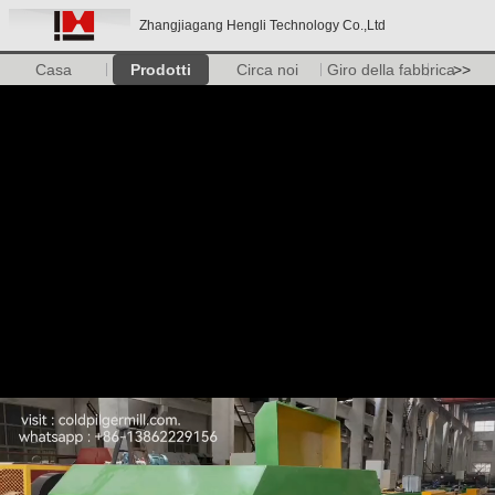
Zhangjiagang Hengli Technology Co.,Ltd
Casa
Prodotti
Circa noi
Giro della fabbrica
>>