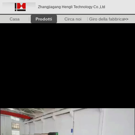
Zhangjiagang Hengli Technology Co.,Ltd
Casa
Prodotti
Circa noi
Giro della fabbrica
>>