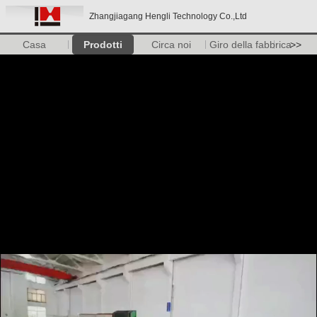
Zhangjiagang Hengli Technology Co.,Ltd
Casa
Prodotti
Circa noi
Giro della fabbrica
>>