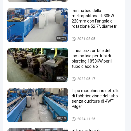
laminatoio della
metropolitana di 30KW
220mm con l'angolo di
rotazione 52.7°, diametro
del rotolo di 220mm
Steel Mill Rolling
00:23
2021-08-05
Linea orizzontale del
laminatoio per tubi di
piercing 1858KW per il
tubo d'acciaio
Piercing Mill
00:57
2022-05-17
Tipo macchinario del rullo
di fabbricazione del tubo
senza cuciture di 4WT
Pilger
Freddo Pilger Mill
00:19
2024-11-26
attrezzatura di