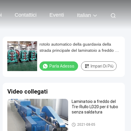
i
Contattici
Eventi
Italian
rotolo automatico della guardavia della
strada principale del laminatoio a freddo di
115mm che forma macchina
Parla Adesso.
Impari Di Più
Video collegati
Laminatoio a freddo del
Tre-Rullo LD20 per il tubo
senza saldatura
Laminatoio a freddo
2021-08-05
00:30