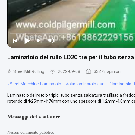
Laminatoio del rullo LD20 tre per il tubo sen
Steel Mill Rolling
2022-09-08
33273 opinioni
#
Steel Macchine Laminatoio
#
alto laminatoio due
#
laminatoio d
Laminatoio del rotolo triplo, tubo senza saldatura trafilato a fred
rotondo di Φ25mm-Φ76mm con uno spessore di 1.2mm-4.0mm dal 
Messaggi del visitatore
Nessun commento pubblico