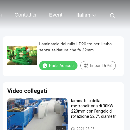
i
Contattici
Eventi
Italian
Laminatoio del rullo LD20 tre per il tubo
senza saldatura che fa 22mm
Parla Adesso.
Impari Di Più
Video collegati
laminatoio della
metropolitana di 30KW
220mm con l'angolo di
rotazione 52.7°, diametro
del rotolo di 220mm
Steel Mill Rolling
00:23
2021-08-05