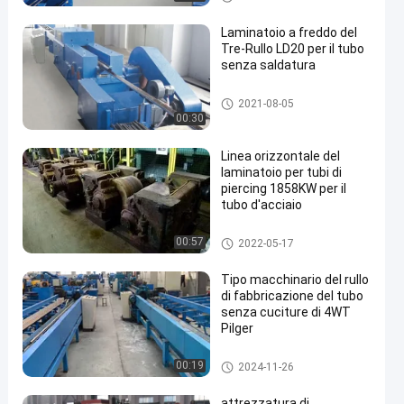
Laminatoio a freddo del
Tre-Rullo LD20 per il tubo
senza saldatura
Laminatoio a freddo
2021-08-05
00:30
Linea orizzontale del
laminatoio per tubi di
piercing 1858KW per il
tubo d'acciaio
Piercing Mill
00:57
2022-05-17
Tipo macchinario del rullo
di fabbricazione del tubo
senza cuciture di 4WT
Pilger
Freddo Pilger Mill
00:19
2024-11-26
attrezzatura di