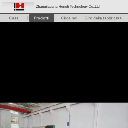
Zhangjiagang Hengli Technology Co.,Ltd
Casa
Prodotti
Circa noi
Giro della fabbrica
>>