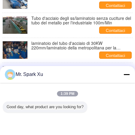
Contattaci
Tubo d'acciaio degli ss/laminatoio senza cuciture del
tubo del metallo per l'industriale 100m/Min
Contattaci
laminatoio del tubo d'acciaio di 30KW
220mm/laminatoio della metropolitana per la
fabbricazione del tubo senza saldatura
Contattaci
Convogli il laminatoio freddo degli ss 160kw, due -
macchina fredda del mulino di Pilger del rullo
Mr. Spark Xu
Contattaci
Attrezzatura d'acciaio del laminatoio della
1:39 PM
metropolitana di precisione trafilata a freddo con il
diametro di 25m 580mm
Contattaci
Good day, what product are you looking for?
1 / 4