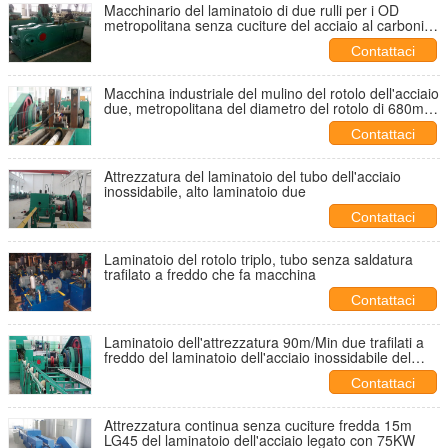
Macchinario del laminatoio di due rulli per i OD
metropolitana senza cuciture del acciaio al carbonio
da 30 - 108 millimetri
Contattaci
Macchina industriale del mulino del rotolo dell'acciaio
due, metropolitana del diametro del rotolo di 680mm
che fa macchina
Contattaci
Attrezzatura del laminatoio del tubo dell'acciaio
inossidabile, alto laminatoio due
Contattaci
Laminatoio del rotolo triplo, tubo senza saldatura
trafilato a freddo che fa macchina
Contattaci
Laminatoio dell'attrezzatura 90m/Min due trafilati a
freddo del laminatoio dell'acciaio inossidabile del
tubo alto
Contattaci
Attrezzatura continua senza cuciture fredda 15m
LG45 del laminatoio dell'acciaio legato con 75KW