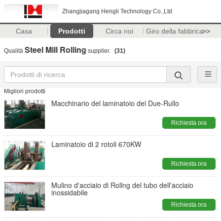
Zhangjiagang Hengli Technology Co.,Ltd
Casa
Prodotti
Circa noi
Giro della fabbrica
>>
Steel Mill Rolling
Qualità
supplier.
(31)
Migliori prodotti
Macchinario del laminatoio del Due-Rullo
Richiesta ora
Laminatoio di 2 rotoli 670KW
Richiesta ora
Mulino d'acciaio di Rollng del tubo dell'acciaio
inossidabile
Richiesta ora